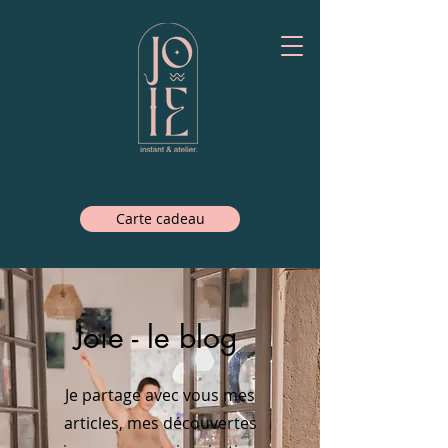
Carte cadeau
Joie - le blog
Je partage avec vous mes
articles, mes découvertes