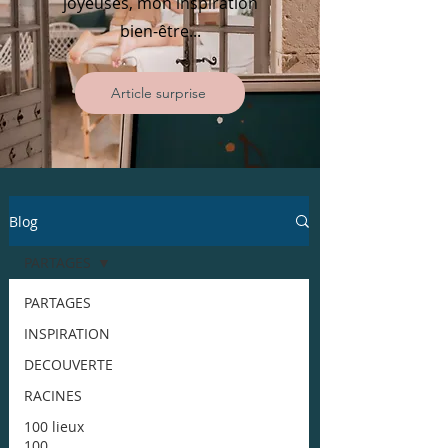
joyeuses, mon inspiration
bien-être...
Article surprise
Blog
PARTAGES
PARTAGES
INSPIRATION
DECOUVERTE
RACINES
100 lieux
100