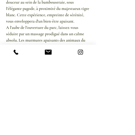
douceur au sein de la bambouseraie, sous 
l'élégante pagode, à proximité du majestueux tigre 
blanc. Cette expérience, empreinte de sérénité, 
vous enveloppera d'un bien-être apaisant.
A l'aube de l'ouverture du parc, laissez-vous 
séduire par un massage prodigué dans un calme 
absolu. Les murmures apaisants des animaux du 
parc créent une atmosphère sereine, propice à la 
relaxation et à l'évasion.
2. Pause Gourmande et Revitalisante
Afficher plus
Partager cet événement