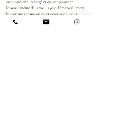
un quotidien surchargé et qui est pourtant 
l'essence même de la vie : la joie, l'émerveillement, 
l'ouverture sur soi-même et ce/ceux qui nous 
entourent.
Afficher plus
Partager cet événement