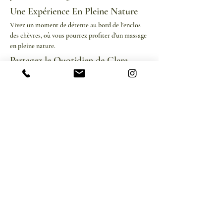
Une Expérience En Pleine Nature
Vivez un moment de détente au bord de l'enclos 
des chèvres, où vous pourrez profiter d'un massage 
en pleine nature.
Partagez le Quotidien de Clara
Découvrez le processus de production du 
fromage.
Afficher plus
Partager cet événement