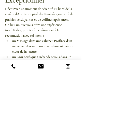
Exceptionnel
Découvrez un moment de sérénité au bord de la 
rivière d'Arette, au pied des Pyrénées, entouré de 
prairies verdoyantes et de collines apaisantes. 
Ce lieu unique vous offre une expérience 
inoubliable, propice à la détente et à la 
reconnexion avec soi-même :
un Massage dans une cabane :
 Profitez d'un 
massage relaxant dans une cabane nichée au 
cœur de la nature.
un Bain nordique :
 Détendez-vous dans un 
bain nordique, idéal pour apaiser le corps et 
l'esprit.
une Collation :
 Savourez une collation saine 
et délicieuse, parfaite pour revitaliser votre 
énergie.
Afficher plus