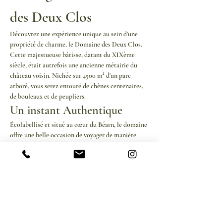
des Deux Clos
Découvrez une expérience unique au sein d'une 
propriété de charme, le Domaine des Deux Clos. 
Cette majestueuse bâtisse, datant du XIXème 
siècle, était autrefois une ancienne métairie du 
château voisin. Nichée sur 4500 m² d'un parc 
arboré, vous serez entouré de chênes centenaires, 
de bouleaux et de peupliers.
Un instant Authentique
Écolabellisé et situé au cœur du Béarn, le domaine 
offre une belle occasion de voyager de manière 
durable. 
Vous pourrez explorer de nouveaux horizons sans 
prendre l'avion, en profitant d'un instant 
authentique dans une véritables yourte mongole.
Un bain nordique chauffé au feu de bois 
prolongera votre détente.