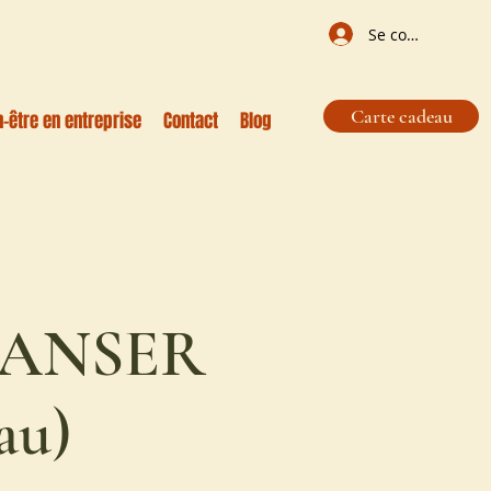
Se connecter
Carte cadeau
n-être en entreprise
Contact
Blog
& DANSER
au)