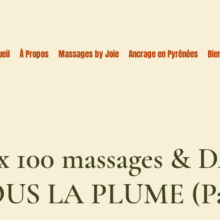
eil
À Propos
Massages by Joie
Ancrage en Pyrénées
Bie
ux 100 massages 
US LA PLUME (P