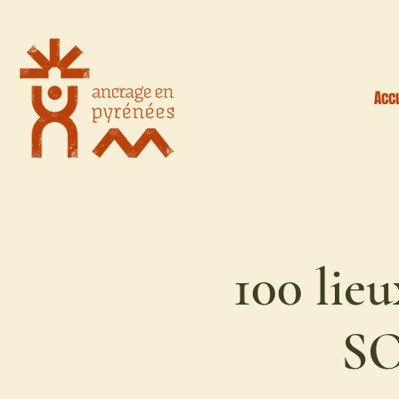
Accu
100 lie
SO