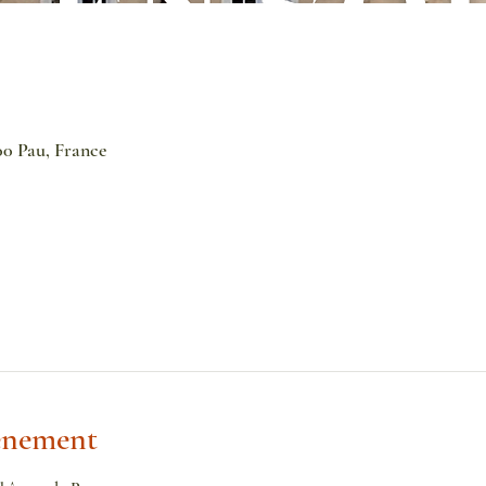
00 Pau, France
vénement