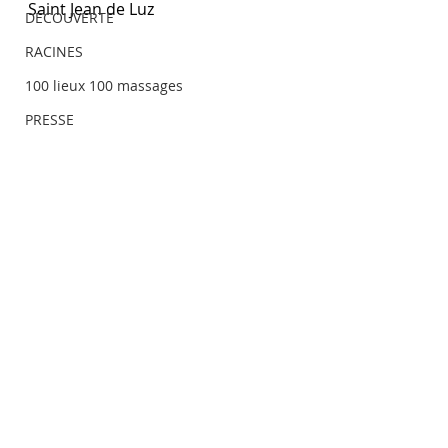
Saint Jean de Luz 
DECOUVERTE
RACINES
100 lieux 100 massages
PRESSE