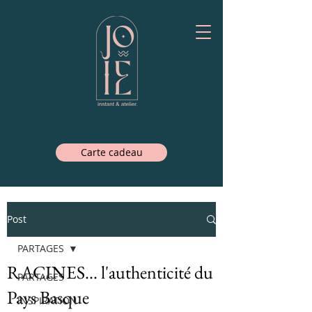
Carte cadeau
Post
PARTAGES
RACINES... l'authenticité du
PARTAGES
Pays Basque
INSPIRATION