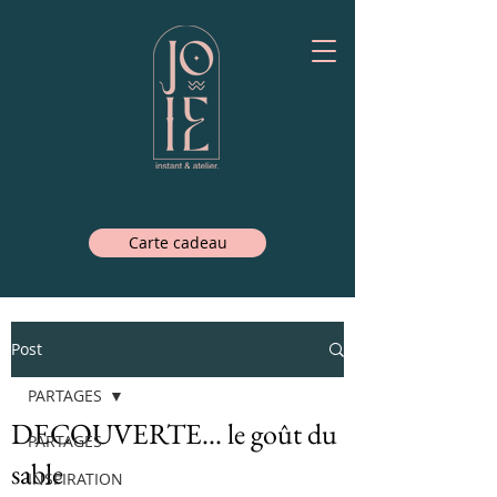
Carte cadeau
Post
PARTAGES
DECOUVERTE... le goût du
PARTAGES
sable
INSPIRATION